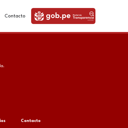
Contacto
da.
ios
Contacto