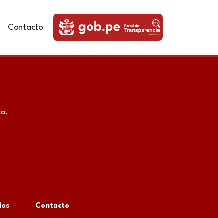
Contacto
da.
ios
Contacto