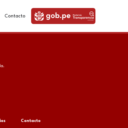
Contacto
da.
ios
Contacto