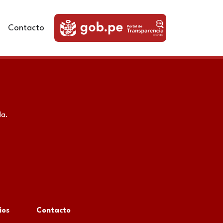
Contacto
da.
ios
Contacto