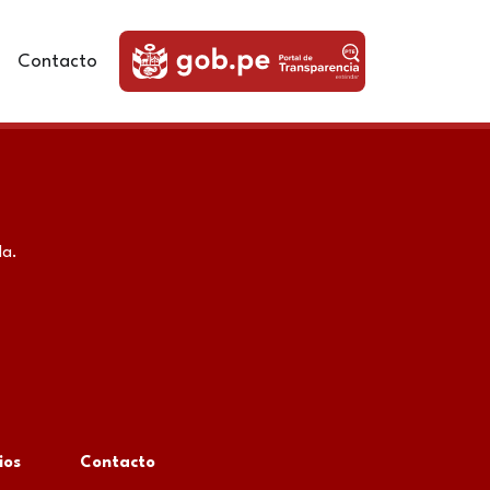
Contacto
da.
ios
Contacto