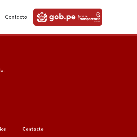
Contacto
da.
ios
Contacto