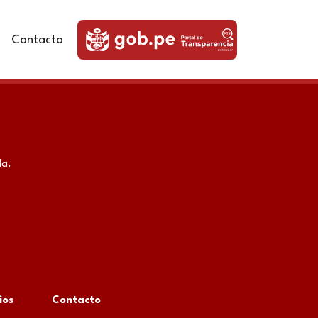
Contacto
da.
ios
Contacto