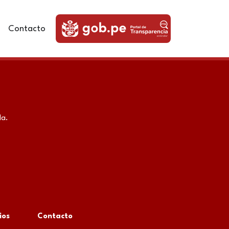
Contacto
da.
ios
Contacto