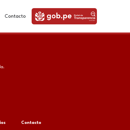
Contacto
da.
ios
Contacto